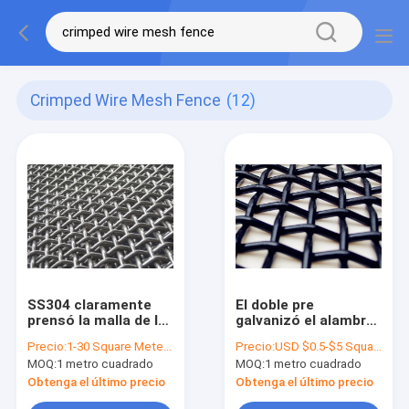
Crimped Wire Mesh Fence
(12)
SS304 claramente
El doble pre
prensó la malla de la
galvanizó el alambre
pantalla de Mesh
prensado Mesh
Precio:
1-30 Square Meter $20/Square Meter >30 Square Meters $15/Square Meter
Precio:
USD $0.5-$5 Square Meter
Fence Carbon Steel
Fence Using 6m m
MOQ:
1 metro cuadrado
MOQ:
1 metro cuadrado
Mining del alambre
Obtenga el último precio
Obtenga el último precio