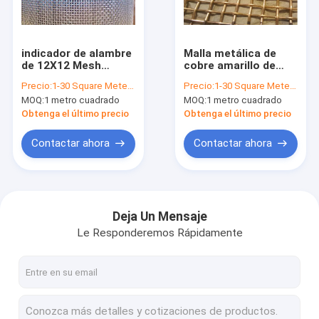
Viaje de la fábrica
Control de calidad
indicador de alambre
Malla metálica de
de 12X12 Mesh
cobre amarillo de
Éntrenos en contacto con
Galvanized Steel
cobre amarillo
Precio:
1-30 Square Meter $3/Square Meter >30 Square Meters $2/Square Meter
Precio:
1-30 Square Meter $2/Square Meter >30 Square Meters $1/Square Meter
Wire Mesh 0.3mm-
decorativa de Mesh
MOQ:
1 metro cuadrado
MOQ:
1 metro cuadrado
0.9m m
Screen Square Hole
Noticias
Crimped
Obtenga el último precio
Obtenga el último precio
Pida una cita
Contactar ahora
Contactar ahora
Malla de alambre de acero inoxidable
Deja Un Mensaje
Le Responderemos Rápidamente
Malla de alambre soldada con autógena
Malla de alambre prensada
Paño de alambre de acero inoxidable