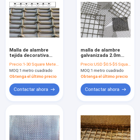
Malla de alambre
malla de alambre
tejida decorativa
galvanizada 2.0m
superior plana 10m -
m/metal galvanizado
Precio:
1-30 Square Meter $12/Square Meter >30 Square Meters $10/Square Meter
Precio:
USD $0.5-$5 Square Meter
el color de la longitud
Mesh Square Hole
MOQ:
1 metro cuadrado
MOQ:
1 metro cuadrado
de rollo de los 30m
modificó para
Obtenga el último precio
Obtenga el último precio
requisitos
particulares
Contactar ahora
Contactar ahora
Hogar
Productos
Sobre nosotros