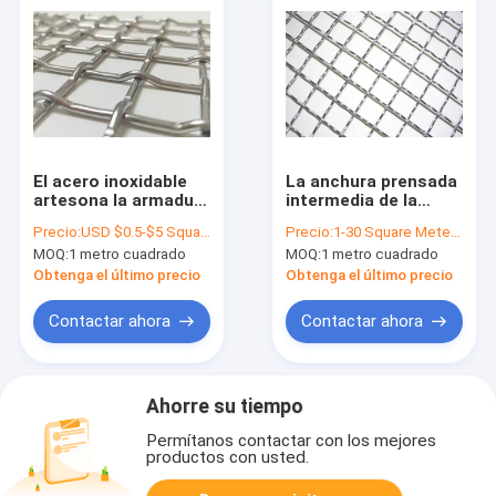
El acero inoxidable
La anchura prensada
artesona la armadura
intermedia de la
llana de la malla de
malla de alambre
Precio:
USD $0.5-$5 Square Meter
Precio:
1-30 Square Meter $5/Square Meter >30 Square Meters $3/Square Meter
alambre 2x2 de la
SS316L SS310
MOQ:
1 metro cuadrado
MOQ:
1 metro cuadrado
encrespadura de la
modificó para
cerradura de 15m m
requisitos
Obtenga el último precio
Obtenga el último precio
particulares
Contactar ahora
Contactar ahora
Ahorre su tiempo
Permítanos contactar con los mejores
productos con usted.