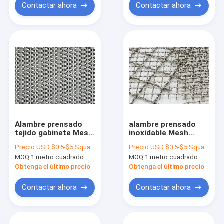
Contactar ahora
Contactar ahora
Alambre prensado
alambre prensado
tejido gabinete Mesh
inoxidable Mesh
Square Cloth de la
Intermediate
Precio:
USD $0.5-$5 Square Meter
Precio:
USD $0.5-$5 Square Meter
pantalla 1 pulgada de
Construction Rigid
MOQ:
1 metro cuadrado
MOQ:
1 metro cuadrado
decorativo
Barbecue de 0.5m m
Obtenga el último precio
Obtenga el último precio
Contactar ahora
Contactar ahora