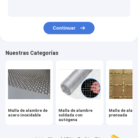
Malla de alambre de acero galvanizada
Malla de alambre hexagonal
Continuar
Malla de alambre de cobre amarillo
Malla de alambre de cobre
Nuestras Categorías
Alambrada Mesh Fence
Pantalla de acero inoxidable del insecto
Malla metálica arquitectónica
Malla de alambre hecha punto
Malla de alambre de
Malla de alambre
Malla de alam
Malla metálica ampliada
acero inoxidable
soldada con
prensada
autógena
Malla metálica perforada