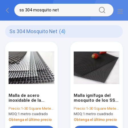
Ss 304 Mosquito Net
(4)
Malla de acero
Malla ignífuga del
inoxidable de la
mosquito de los SS
pantalla de la mosca
304, pantalla
Precio:
1-30 Square Meter $2/Square Meter >30 Square Meters $1/Square Meter
Precio:
1-30 Square Meter $12/Square Meter >30 Square Meters $10/Square Meter
del insecto anti, red
resistente de la
MOQ:
1 metro cuadrado
MOQ:
1 metro cuadrado
de mosquito de los
ventana de la
SS 304
armadura llana
Obtenga el último precio
Obtenga el último precio