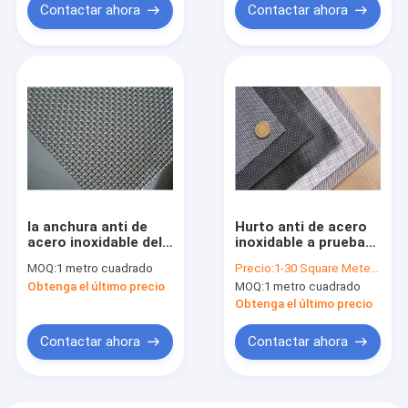
Contactar ahora
Contactar ahora
la anchura anti de
Hurto anti de acero
acero inoxidable del
inoxidable a prueba
hurto de la pantalla
de balas de la
MOQ:
1 metro cuadrado
Precio:
1-30 Square Meter $2/Square Meter >30 Square Meters $1/Square Meter
del insecto 316 304L
anchura de 0.5m-3M
Obtenga el último precio
MOQ:
1 metro cuadrado
modificó para
de la malla de
requisitos
alambre para la
Obtenga el último precio
particulares
seguridad
Contactar ahora
Contactar ahora