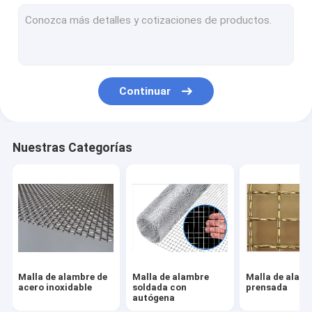
Paño de alambre de acero inoxidable
Malla de alambre hexagonal
Malla de alambre de cobre amarillo
Continuar
Malla de alambre de cobre
Alambrada Mesh Fence
Nuestras Categorías
Pantalla de acero inoxidable del insecto
Malla metálica arquitectónica
Malla de alambre hecha punto
Malla metálica ampliada
Malla de alambre de
Malla de alambre
Malla de alam
Malla metálica perforada
acero inoxidable
soldada con
prensada
autógena