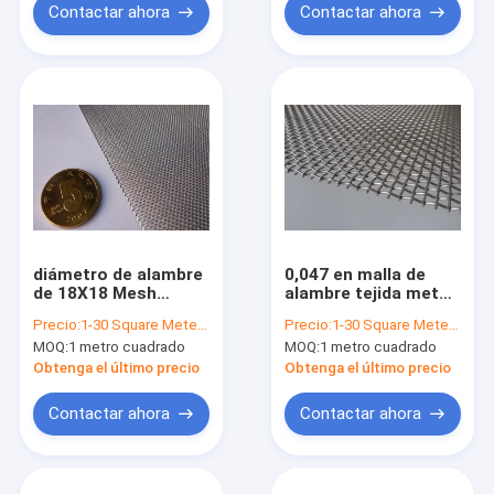
Contactar ahora
Contactar ahora
diámetro de alambre
0,047 en malla de
de 18X18 Mesh
alambre tejida metal,
Stainless Steel Wire
malla neta de acero
Precio:
1-30 Square Meter $2/Square Meter >30 Square Meters $1/Square Meter
Precio:
1-30 Square Meter $2/Square Meter >30 Square Meters $1/Square Meter
Netting 4F X 100F
inoxidable de 9X9 T-
MOQ:
1 metro cuadrado
MOQ:
1 metro cuadrado
0.60m m
304
Obtenga el último precio
Obtenga el último precio
Contactar ahora
Contactar ahora