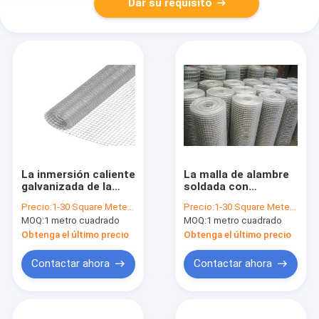
Dar su requisito
La inmersión caliente
La malla de alambre
galvanizada de la
soldada con
malla de alambre
autógena cuadrado
Precio:
1-30 Square Meter $2/Square Meter >30 Square Meters $1/Square Meter
Precio:
1-30 Square Meter $12/Square Meter >30 Square Meters $10/Square Meter
soldada con
soldada con
MOQ:
1 metro cuadrado
MOQ:
1 metro cuadrado
autógena galvanizó
autógena de acero
la malla soldada con
inoxidable 2x2 de la
Obtenga el último precio
Obtenga el último precio
autógena para la
malla de alambre 304
cerca
soldó con autógena
Contactar ahora
Contactar ahora
la malla de alambre