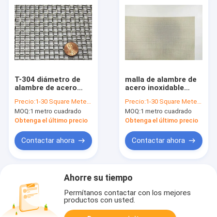
T-304 diámetro de
malla de alambre de
alambre de acero
acero inoxidable
inoxidable de la malla
60X60 316, paño de
Precio:
1-30 Square Meter $2/Square Meter >30 Square Meters $1/Square Meter
Precio:
1-30 Square Meter $12/Square Meter >30 Square Meters $10/Square Meter
de alambre 0.1-5m m
alambre de la
MOQ:
1 metro cuadrado
MOQ:
1 metro cuadrado
para tamizar
armadura llana de
0.13m m 0.15m m
Obtenga el último precio
Obtenga el último precio
Contactar ahora
Contactar ahora
Ahorre su tiempo
Permítanos contactar con los mejores
productos con usted.