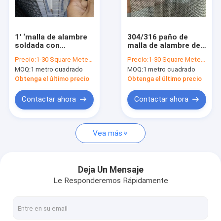
Viaje de la fábrica
Control de calidad
1' ‘malla de alambre
304/316 paño de
soldada con
malla de alambre de
Éntrenos en contacto con
autógena de acero
acero stianless de
Precio:
1-30 Square Meter $15/Square Meter >30 Square Meters $13/Square Meter
Precio:
1-30 Square Meter $15/Square Meter >30 Square Meters $13/Square Meter
inoxidable soldada
acero inoxidable
MOQ:
1 metro cuadrado
MOQ:
1 metro cuadrado
con autógena de
tejido 12X12mesh
Noticias
acero soldada con
tejido de acero
Obtenga el último precio
Obtenga el último precio
autógena de la malla
inoxidable de la malla
de alambre de la
de alambre de la
Pida una cita
Contactar ahora
Contactar ahora
malla de alambre X1
malla de alambre
Vea más
Malla de alambre de acero inoxidable
Malla de alambre soldada con autógena
Deja Un Mensaje
Le Responderemos Rápidamente
Malla de alambre prensada
Malla de alambre de acero galvanizada