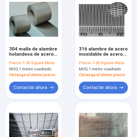
304 malla de alambre
316 alambre de acero
holandesa de acero
inoxidable de acero
inoxidable de acero
inoxidable holandés
Precio:
1-30 Square Meter $15/Square Meter >30 Square Meters $13/Square Meter
Precio:
1-30 Square Meter $12/Square Meter >30 Square Meters $10/Square Meter
inoxidable holandesa
llano Mesh Cloth de
MOQ:
1 metro cuadrado
MOQ:
1 metro cuadrado
de la malla de
la malla de alambre
alambre 316 de
304 para el filtro
Obtenga el último precio
Obtenga el último precio
Twilled para el filtro
Contactar ahora
Contactar ahora
Hogar
Productos
Sobre nosotros