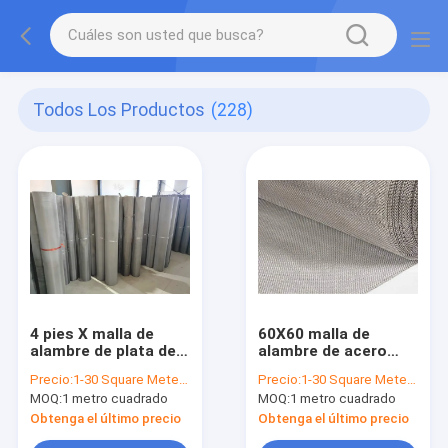
Todos Los Productos
(228)
4 pies X malla de
60X60 malla de
alambre de plata de
alambre de acero
100 pies, 28X28 Mesh
inoxidable el 1M X
Precio:
1-30 Square Meter $2/Square Meter >30 Square Meters $1/Square Meter
Precio:
1-30 Square Meter $2/Square Meter >30 Square Meters $1/Square Meter
Plain Weave Woven
100F para
MOQ:
1 metro cuadrado
MOQ:
1 metro cuadrado
Fabric
tamizar/que filtra
Obtenga el último precio
Obtenga el último precio