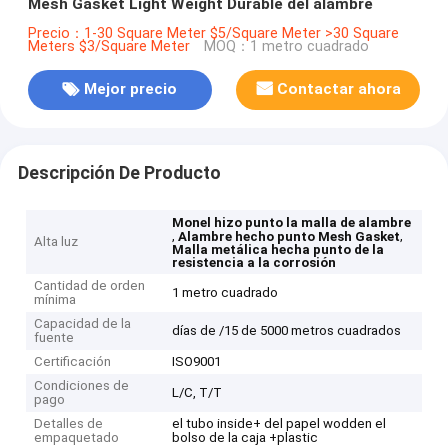
Mesh Gasket Light Weight Durable del alambre
Precio：1-30 Square Meter $5/Square Meter >30 Square
Meters $3/Square Meter
MOQ：1 metro cuadrado
Mejor precio
Contactar ahora
Descripción De Producto
Monel hizo punto la malla de alambre
,
,
Alambre hecho punto Mesh Gasket
Alta luz
Malla metálica hecha punto de la
resistencia a la corrosión
Cantidad de orden
1 metro cuadrado
mínima
Capacidad de la
días de /15 de 5000 metros cuadrados
fuente
Certificación
ISO9001
Condiciones de
L/C, T/T
pago
Detalles de
el tubo inside+ del papel wodden el
empaquetado
bolso de la caja +plastic