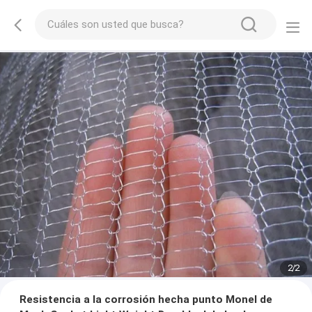
2
/
2
Resistencia a la corrosión hecha punto Monel de