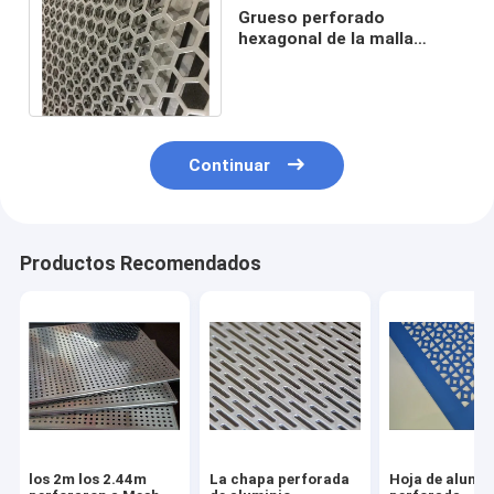
Grueso perforado
hexagonal de la malla
metálica 0.5-8m m para los
usos arquitectónicos
Continuar
Productos Recomendados
los 2m los 2.44m
La chapa perforada
Hoja de alumin