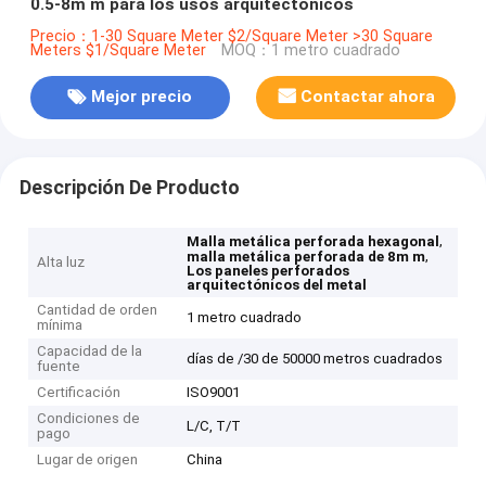
0.5-8m m para los usos arquitectónicos
Precio：1-30 Square Meter $2/Square Meter >30 Square
Meters $1/Square Meter
MOQ：1 metro cuadrado
Mejor precio
Contactar ahora
Descripción De Producto
,
Malla metálica perforada hexagonal
,
malla metálica perforada de 8m m
Alta luz
Los paneles perforados
arquitectónicos del metal
Cantidad de orden
1 metro cuadrado
mínima
Capacidad de la
días de /30 de 50000 metros cuadrados
fuente
Certificación
ISO9001
Condiciones de
L/C, T/T
pago
Lugar de origen
China