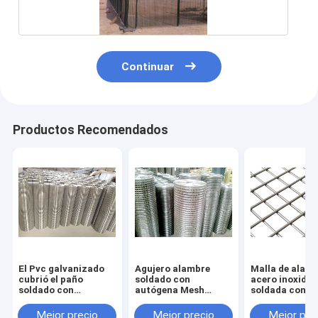
Continuar
Productos Recomendados
El Pvc galvanizado
Agujero alambre
Malla de alamb
cubrió el paño
soldado con
acero inoxidab
soldado con
autógena Mesh
soldada con
autógena 1 x 2 del
Stainless Steel
autógena 16
hardware de Mesh
Sheets Screen de 1x2
indicadores 6x
Mejor precio
Mejor precio
Mejor pre