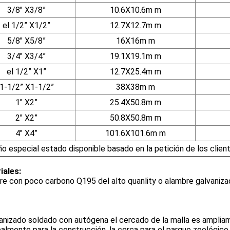
3/8" X3/8”
10.6X10.6m m
el 1/2” X1/2”
12.7X12.7m m
5/8" X5/8”
16X16m m
3/4" X3/4”
19.1X19.1m m
el 1/2” X1”
12.7X25.4m m
1-1/2” X1-1/2”
38X38m m
1" X2”
25.4X50.8m m
2" X2”
50.8X50.8m m
4" X4”
101.6X101.6m m
o especial estado disponible basado en la petición de los clien
iales:
e con poco carbono Q195 del alto quanlity o alambre galvaniza
nizado soldado con autógena el cercado de la malla es amplia
palmente para la construcción, la cerca para el parque zoológico 