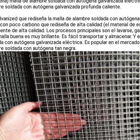
na) malla de alambre soldada con autógena galvanizada eléctri
e soldada con autógena galvanizada profunda caliente.
vanized que rediseña la malla de alambre soldada con autógena
con poco carbono que rediseña de alta calidad (el material de 
iente de alta calidad. Los procesos principales son el lavarse, gal
alla buena es muy brillante. Es fácil transportar y almacenar. Y
a con autógena galvanizada eléctrica. Es popular en el mercado.
re soldada con autógena tan negra.