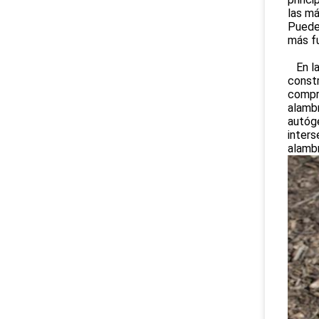
las má
Puede 
más f
En la 
constr
compre
alambr
autóge
inters
alambr