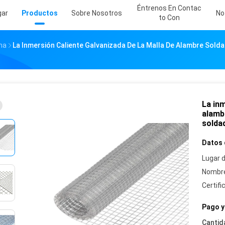
Éntrenos En Contac
gar
Productos
Sobre Nosotros
No
To Con
na
La Inmersión Caliente Galvanizada De La Malla De Alambre Sold
La inm
alamb
solda
Datos 
Lugar d
Nombre
Certifi
Pago y
Cantid