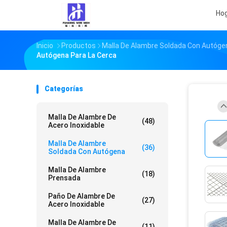
Ho
Inicio
Productos
Malla De Alambre Soldada Con Autóge
Autógena Para La Cerca
Categorías
Malla De Alambre De
(48)
Acero Inoxidable
Malla De Alambre
(36)
Soldada Con Autógena
Malla De Alambre
(18)
Prensada
Paño De Alambre De
(27)
Acero Inoxidable
Malla De Alambre De
(11)