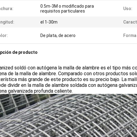
0.5m-3M o modificado para
chura:
Uso:
requisitos particulares
ngitud:
el 1-30m
Caract
lor:
De plata, de acero
Forma 
pción de producto
nized soldó con autógena la malla de alambre es el tipo más c
na de la malla de alambre. Comparado con otros productos sold
erística más grande de este producto es su precio bajo. La ma
de dividir en la malla de alambre soldada con autógena galvaniz
na galvanizada profunda caliente.