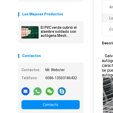
An
Los Mejores Productos
Lo
El PVC verde cubrió el
Co
alambre soldado con
autógena Mesh
Fencing
Descri
Galva
Contactos
autóge
caract
Contactos:
Mr. Webster
se pue
autóge
Teléfono:
0086-13503186432
Contacto