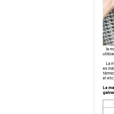
la ma
utiliza
La mal
es más
térmic
el etc
La ma
galva