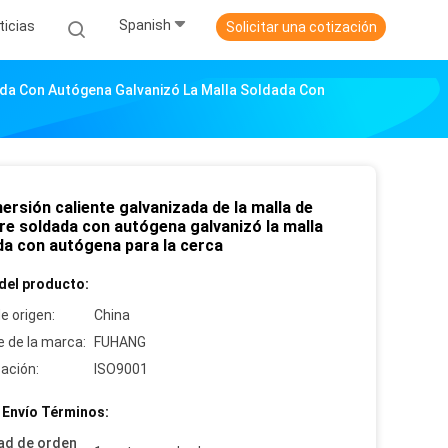
Spanish
ticias
Solicitar una cotización
ada Con Autógena Galvanizó La Malla Soldada Con
ersión caliente galvanizada de la malla de
re soldada con autógena galvanizó la malla
da con autógena para la cerca
del producto:
e origen:
China
 de la marca:
FUHANG
cación:
ISO9001
 Envío Términos:
ad de orden