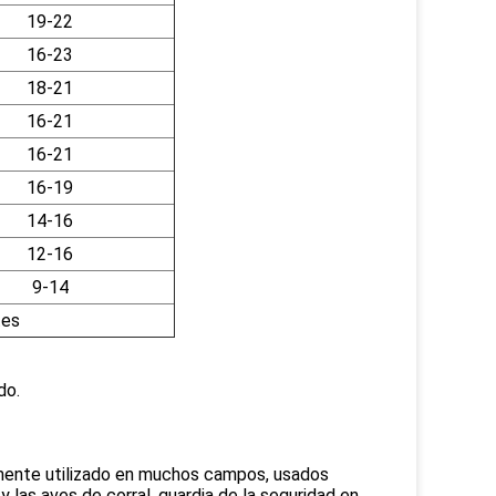
19-22
16-23
18-21
16-21
16-21
16-19
14-16
12-16
9-14
tes
do.
mente utilizado en muchos campos, usados
y las aves de corral, guardia de la seguridad en