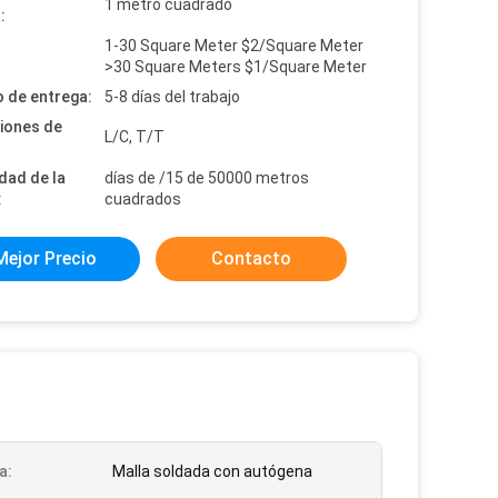
1 metro cuadrado
:
1-30 Square Meter $2/Square Meter
:
>30 Square Meters $1/Square Meter
 de entrega:
5-8 días del trabajo
iones de
L/C, T/T
dad de la
días de /15 de 50000 metros
:
cuadrados
Mejor Precio
Contacto
a:
Malla soldada con autógena