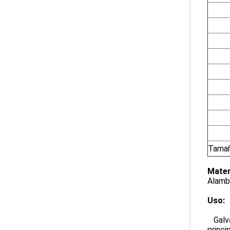
Tamañ
Mater
Alambr
Uso:
Galva
princi