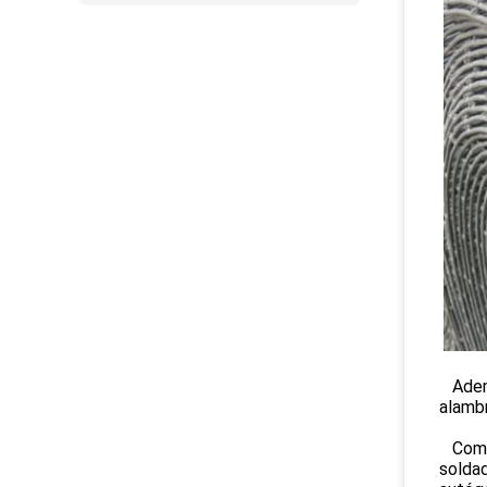
Ademá
alambr
Como 
soldad