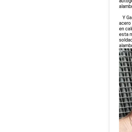
autóge
alambr
Y Gal
acero 
en cal
esta m
soldad
alamb