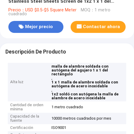
Stainless Steel Sheets Screen de 1x2 1 x 1 del
rectángulo
Precio：USD $0.5-$5 Square Meter
MOQ：1 metro
cuadrado
Mejor precio
Contactar ahora
Descripción De Producto
malla de alambre soldada con
autógena del agujero 1 x 1 del
rectángulo
,
Alta luz
1 x 1 malla de alambre soldada con
autógena de acero inoxidable
,
1x2 soldó con autógena la malla de
alambre de acero inoxidable
Cantidad de orden
1 metro cuadrado
mínima
Capacidad de la
10000 metros cuadrados por mes
fuente
Certificación
ISO9001