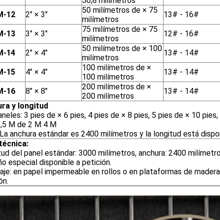
50,8 milímetros
50 milímetros de × 75
-12
2" × 3"
13# - 16#
milímetros
75 milímetros de × 75
-13
3" × 3"
12# - 16#
milímetros
50 milímetros de × 100
-14
2" × 4"
13# - 14#
milímetros
100 milímetros de ×
-15
4" × 4"
13# - 14#
100 milímetros
200 milímetros de ×
-16
8" × 8"
13# - 14#
200 milímetros
ra y longitud
neles: 3 pies de × 6 pies, 4 pies de × 8 pies, 5 pies de × 10 pies
1,5 M de 2 M 4 M
 La anchura estándar es 2400 milímetros y la longitud está dispo
técnica:
ud del panel estándar: 3000 milímetros, anchura: 2400 milímetro
 especial disponible a petición.
aje: en papel impermeable en rollos o en plataformas de madera
ón.