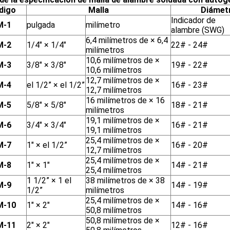
digo
Malla
Diámet
Indicador de
M-1
pulgada
milímetro
alambre (SWG)
6,4 milímetros de × 6,4
M-2
1/4" × 1/4"
22# - 24#
milímetros
10,6 milímetros de ×
M-3
3/8" × 3/8"
19# - 22#
10,6 milímetros
12,7 milímetros de ×
M-4
el 1/2” × el 1/2”
16# - 23#
12,7 milímetros
16 milímetros de × 16
M-5
5/8" × 5/8"
18# - 21#
milímetros
19,1 milímetros de ×
M-6
3/4" × 3/4"
16# - 21#
19,1 milímetros
25,4 milímetros de ×
M-7
1" × el 1/2”
16# - 20#
12,7 milímetros
25,4 milímetros de ×
M-8
1" × 1"
14# - 21#
25,4 milímetros
1 1/2” × 1 el
38 milímetros de × 38
M-9
14# - 19#
1/2”
milímetros
25,4 milímetros de ×
-10
1" × 2"
14# - 16#
50,8 milímetros
50,8 milímetros de ×
-11
2" × 2"
12# - 16#