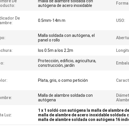
ombre De
malla de alambre soldada con
Forma 
roducto:
autógena de acero inoxidable
dicador De
0.5mm-14m m
USO:
ambre:
Malla soldada con autógena, el
po:
Abertu
panel o rollo
chura:
los 0.5m a los 2.2m
Longit
Protección, edificio, agricultura,
o:
Embala
construcción, jardín
lor:
Plata, gris, o como petición
Caract
Malla de alambre soldada con
Diámet
ombre:
autógena
Alambr
1 x 1 soldó con autógena la malla de alambre d
ta Luz:
malla de alambre de acero inoxidable soldada 
malla de alambre soldada con autógena 16 indi