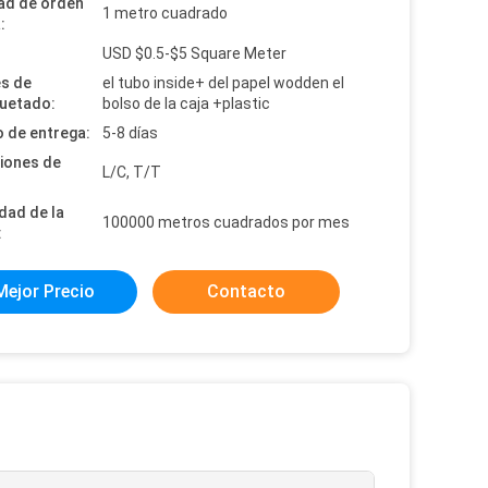
ad de orden
1 metro cuadrado
:
:
USD $0.5-$5 Square Meter
es de
el tubo inside+ del papel wodden el
uetado:
bolso de la caja +plastic
 de entrega:
5-8 días
iones de
L/C, T/T
dad de la
100000 metros cuadrados por mes
:
Mejor Precio
Contacto