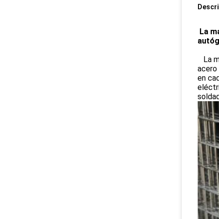
Descri
La ma
autóg
La ma
acero 
en cad
eléctr
soldad