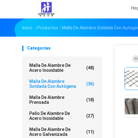
Ho
Inicio
Productos
Malla De Alambre Soldada Con Autóge
Categorías
Malla De Alambre De
(48)
Acero Inoxidable
Malla De Alambre
(36)
Soldada Con Autógena
Malla De Alambre
(18)
Prensada
Paño De Alambre De
(27)
Acero Inoxidable
Malla De Alambre De
(11)
Acero Galvanizada