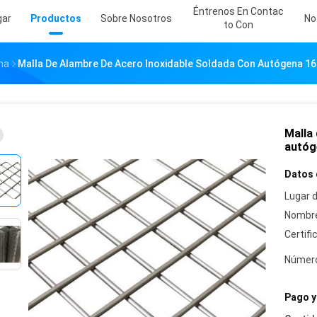
Éntrenos En Contac
gar
Productos
Sobre Nosotros
No
To Con
na
Malla De Alambre De Acero Inoxidable Soldada Con Autógena 16 
Malla
autóg
Datos 
Lugar d
Nombre
Certifi
Número
Pago y