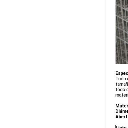
Espec
Todo e
tamañ
todo d
materi
Mater
Diáme
Abert
Lista