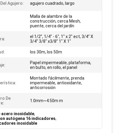
Del Agujero:
agujero cuadrado, largo
Malla de alambre de la
construcción, cerca Mesh,
puente, cerca del jardín
el 1/2”, 1/4" - 6", 1" x 2" ect, 3/4" X
ra:
3/4" 3/8" x3/8” 1" X 1"
ud:
los 30m, los 50m
Papel impermeable, plataforma,
je:
en bulto, en rollo, el panel
Montado fácilmente, prenda
erística:
impermeable, antioxidante,
anticorrosión
ro De
1.0mm~4.50m m
e:
e acero inoxidable
,
con autógena 16 indicadores
,
cadores inoxidable