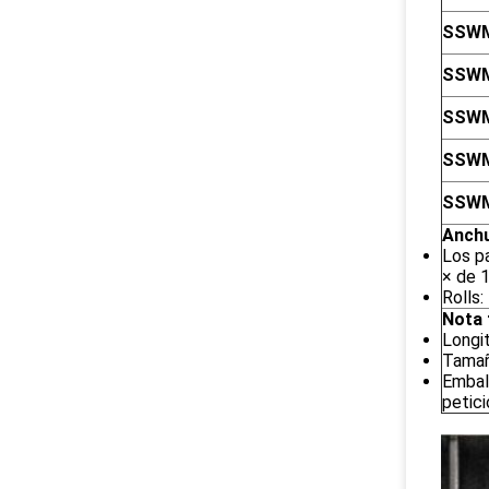
SSWM
SSWM
SSWM
SSWM
SSWM
Anchu
Los pa
× de 
Rolls:
Nota 
Longit
Tamaño
Embal
petici