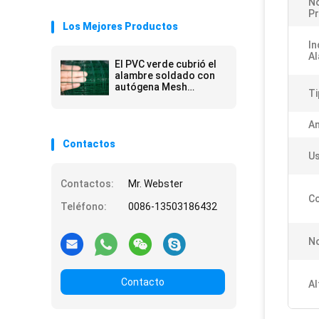
N
P
Los Mejores Productos
In
Al
El PVC verde cubrió el
alambre soldado con
autógena Mesh
Ti
Fencing
An
Contactos
Us
Contactos:
Mr. Webster
Co
Teléfono:
0086-13503186432
N
Contacto
Al